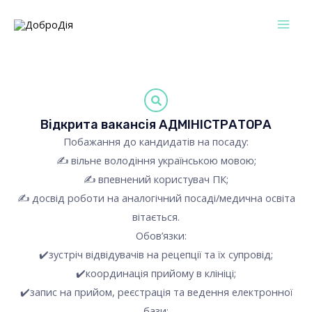
Перейти
Mai
до
Men
вмісту
Відкрита вакансія АДМІНІСТРАТОРА
Побажання до кандидатів на посаду:
✍️ вільне володіння українською мовою;
✍️ впевнений користувач ПК;
✍️ досвід роботи на аналогічний посаді/медична освіта
вітається.
⠀ Обов’язки:
✔️зустріч відвідувачів на рецепції та їх супровід;
✔️координація прийому в клініці;
✔️запис на прийом, реєстрація та ведення електронної
бази;