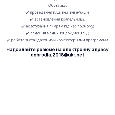
Обов’язки:
✔️ проведення п/ш, в/м, в/в ін’єкцій;
✔️ встановлення крапельниць;
✔️ асистування лікарям під час прийому;
✔️ ведення медичної документації;
✔️ робота зі стандартними комп‘ютерними програмами.
Надсилайте резюме на електронну адресу
dobrodia.2018@ukr.net