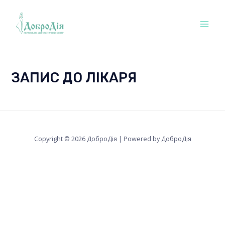
Перейти
Mai
до
Men
вмісту
ЗАПИС ДО ЛІКАРЯ
Copyright © 2026 ДоброДія | Powered by ДоброДія